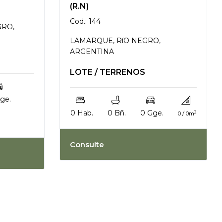
(R.N)
Cod.: 144
GRO,
LAMARQUE, RíO NEGRO,
ARGENTINA
LOTE / TERRENOS
ge.
0 Hab.
0 Bñ.
0 Gge.
2
0 / 0m
Consulte