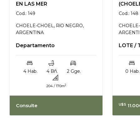
EN LAS MER
(CHOEL
Cod.: 149
Cod.: 148
CHOELE-CHOEL, RíO NEGRO,
CHOELE-
ARGENTINA
ARGENT
Departamento
LOTE /
4 Hab.
4 Bñ.
2 Gge.
0 Hab.
2
204 / 170m
U$S
Consulte
11.00