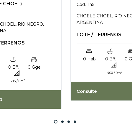
E CHOEL)
Cod.: 145
CHOELE-CHOEL, RíO NE
ARGENTINA
CHOEL, RíO NEGRO,
INA
LOTE / TERRENOS
 TERRENOS
0 Hab.
0 Bñ.
0 G
0 Bñ.
0 Gge.
2
400 / 0m
2
215 / 0m
Consulte
0